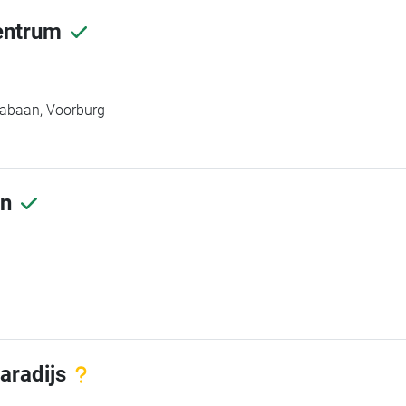
entrum
nabaan, Voorburg
en
aradijs